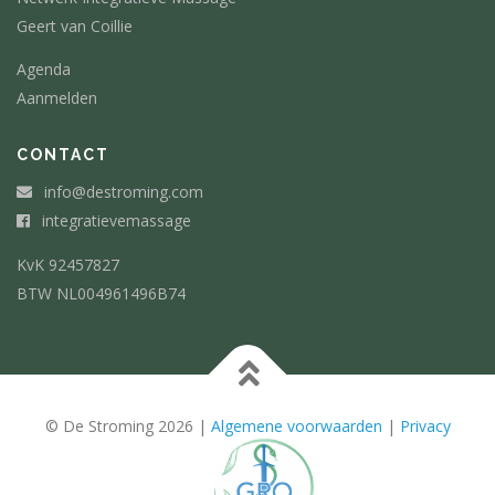
Geert van Coillie
Agenda
Aanmelden
CONTACT
info@de­stroming.com
integratieve­massage
KvK 92457827
BTW NL004961496B74
© De Stroming 2026 |
Algemene voorwaarden
|
Privacy