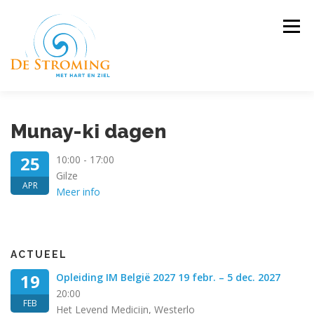
Ga
naar
Menu
de
inhoud
WELKOM
MASSAGEOPLEIDING >
Munay-ki dagen
25
10:00 - 17:00
SJAMANISTISCH WERK >
AGENDA
OVER >
Gilze
APR
Meer info
CONTACT
AANMELDEN
ACTUEEL
19
Opleiding IM België 2027 19 febr. – 5 dec. 2027
20:00
FEB
Het Levend Medicijn, Westerlo